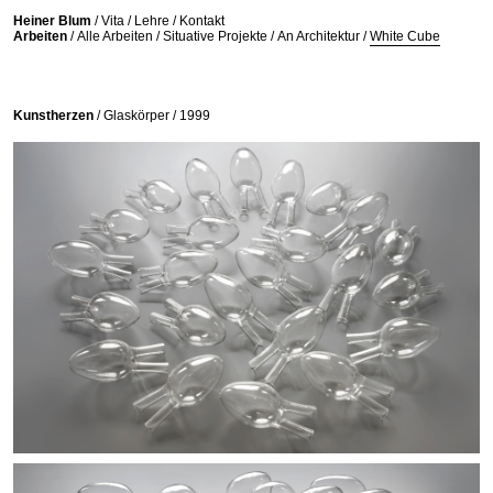
//
Heiner Blum
/
Vita
/
Lehre
/
Kontakt
Arbeiten
/
Alle Arbeiten
/
Situative Projekte
/
An Architektur
/
White Cube
Kunstherzen
/
Glaskörper /
1999