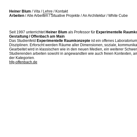
//
Heiner Blum
/
Vita
/
Lehre
/
Kontakt
Arbeiten
/
Alle Arbeiten
/
Situative Projekte
/
An Architektur
/
White Cube
Seit 1997 unterrichtet
Heiner Blum
als Professor für
Experimentelle Raumk
Gestaltung / Offenbach am Main
Das Studienfeld
Experimentelle Raumkonzepte
ist ein offenes Laboratorium
Disziplinen. Erforscht werden Räume aller Dimensionen, soziale, kommunikat
Gearbeitet wird in klassischen wie in den neuen Medien, ein weiterer Schwerpu
Studierenden arbeiten sowohl in angewandten wie auch freien Kontexten, am 
der Kategorien.
hfg-offenbach.de