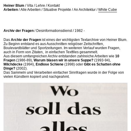
//
Heiner Blum
/
Vita
/
Lehre
/
Kontakt
Arbeiten
/
Alle Arbeiten
/
Situative Projekte
/
An Architektur
/
White Cube
Archiv der Fragen
/
Desinformationsdienst /
1982 -
Das
Archiv der Fragen
ist eines der wichtigsten Textarchive von Heiner Blum.
Zu Beginn entstand es aus Ausschnitten religiöser Zeitschriften,
Boulevardblätter und Sportzeitungen. Im weiteren Verlauf wurden Fragen,
auch in Form von Zitaten, in einfachen Textfiles gesammelt.
Aus diesem umfangreichen Archiv entstanden zahlreiche Arbeiten wie
10
Fragen
(1986-89),
Warum blasen wir in unsere Suppe?
(1993-94),
Milchdecke
(1994),
Endlose Schiene
(1998) oder
Gibt es Schatten ohne
Dinge?
(2002).
Das Sammeln und Verarbeiten einfacher Sinnfragen wurde in der Folge von
vielen Künstlern kopiert und nachgeahmt.